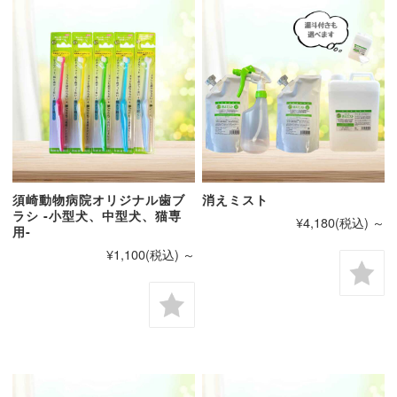
須崎動物病院オリジナル歯ブ
消えミスト
ラシ -小型犬、中型犬、猫専
¥4,180
(税込)
～
用-
¥1,100
(税込)
～