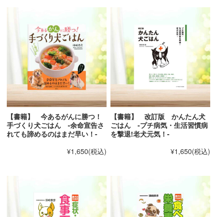
・
ＯＮＥ ＰＯＩＮＴ ＡＤＶＩＣＥ ０１
フード
ありません。
ボウルの選び方
手軽に始められるものですのですし、レシピの内容も
実践で使われているものですから
ｃｈａｐｔｅｒ ３ 不調の原因を取り除く
安心してこの本を参考にしてみてください。
病気予防レシピ
インスタントフードより食材から調理したごはんを食
・白身魚の野菜蒸し
べさせたいけれど
・豆乳入りとろろそば
「時間短縮できたらうれしいな…」という愛犬家に、
・根菜と鶏肉のだし煮込み
入門書としてオススメの一冊です。
・豚肉と野菜のごま炒め
【書籍】 今あるがんに勝つ！
【書籍】 改訂版 かんたん犬
・牛肉サラダ
手づくり犬ごはん -余命宣告さ
ごはん -プチ病気・生活習慣病
れても諦めるのはまだ早い！-
を撃退!老犬元気！-
・魚のきのこのせ
・キャベツと鶏肉のとろみ煮
¥1,650
(税込)
¥1,650
(税込)
・エビとホタテのグラタン
・おから入りハンバーグ
・豚しゃぶのサラダ
・鶏肉と大根のやわらか煮
・肉豆腐うどん