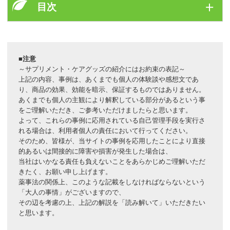
目次
●犬の体重に合わせた食事量
●食事量の計算で気を付けること
●兼種別ライフステージ表
ＣＯＮＴＥＮＴＳ
●ライフステージごとのポイント
犬の健康の第１は飼い主さんの笑顔
・離乳期
■注意
～サプリメント・ケアグッズの紹介にはお約束の表記～
・成長期
上記の内容、事例は、あくまでも個人の体験談や感想文であ
・成犬期
ｃｈａｐｔｅｒ １ 犬のための手作り食の
り、商品の効果、効能を暗示、保証するものではありません。
基礎知識
・老犬期
あくまでも個人の主観により解釈している部分があるという事
●犬に食べさせられる食材
をご理解いただき、ご参考いただけましたらと思います。
・
ＰＡＲＴ１
犬の体重に合わせた食事量
よって、これらの事例に応用されている自己管理手段を実行さ
●実はＮＧじゃない食材
・
れる場合は、利用者個人の責任において行ってください。
ＰＡＲＴ２
犬種別ライフステージ表
●安全な犬ご飯のための５つのポイント
そのため、皆様が、当サイトの事例を応用したことにより直接
・
ＰＡＲＴ３
ライフステージごとの食事ポイント
●手作り食についてのＱ＆Ａ
的あるいは間接的に障害や損害が発生した場合は、
・
ＰＡＲＴ４
犬にとってもおいしい食材
●毎日の献立に使える定番レシピ
当社はいかなる責任も負えないことをあらかじめご理解いただ
・
ＰＡＲＴ５
食べさせてはいけないＮＧ食材
きたく、お願い申し上げます。
●不調の原因を取り除く病気予防レシピ
・
薬事法の関係上、このような記載をしなければならないという
ＰＡＲＴ６
手作り食についてのＱ＆Ａ
●すぐにできるらくらくお手軽レシピ
「大人の事情」がございますので、
・
ＰＡＲＴ７
簡単な調理の流れを把握する
●特別な日に楽しみたいイベントレシピ
その辺を考慮の上、上記の解説を「読み解いて」いただきたい
・
ＰＡＲＴ８
５つのポイントをチェック
●フードボウルの選び方
と思います。
・本書の使い方
●犬の好みの見つけ方