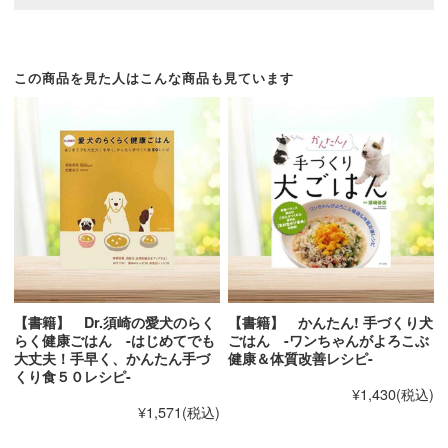
●かんたん時短テクニック
ｃｈａｐｔｅｒ ２ 毎日の献立に使える定
●健康チェックシート
番レシピ
などが学べます。
この商品を見た人はこんな商品も見ています
・鶏肉とキャベツとかぼちゃのスープパスタ
ただし、１点だけ
記載ミスがあることが発覚しまし
・かぼちゃと豚肉のさつま汁
た…。
・豚肉のトマト煮
Ｐ.８の基本計算式で、１０kgの犬の例の「体重別換
・カフェ風タコライス
算指数」が２０kgの犬の数値【２.８】になっており
・アジのさんが焼き
ます。
・パン耳ピザとサンドイッチ
正しくは【１.７】です。これは、私のチェックミスな
・ブリ大根
ので、本当にごめんなさい。
・ゴーヤ入り豚汁
そんなミスはあるものの、初心者の方にはわかりやす
・しょうが焼き
いイラストや表もございますので、ぜひ、ご活用いた
【書籍】 Dr.須崎の愛犬のらく
【書籍】 かんたん! 手づくり犬
・お揃い焼きそば
だきたい１冊です。
らく健康ごはん -はじめてでも
ごはん -ワンちゃんがよろこぶ
・チキンクリーム煮
大丈夫！手早く、かんたん手づ
健康＆体質改善レシピ-
くり食５０レシピ-
・牛肉と彩り野菜のポトフ
愛犬の手作りごはんは、難解な栄養学をマスターしな
¥1,430
(税込)
・鮭のムニエル野菜あんかけ
¥1,571
(税込)
いと実践出来ないようなものではございません。
・チキンとマカロニのサラダ
もちろん、奥は深いですが、ハードルはそれほど高く