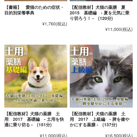
【書籍】 愛猫のための症状・
【配信教材】犬猫の薬膳 夏
・いちごのレアチーズケーキ
目的別栄養事典
2015 基礎編 - 夏を元気に乗
・ショートロールケーキ
り切ろう！ - (120分)
¥1,760
(税込)
・かぼちゃケーキ
¥11,000
(税込)
・チョコ風バナナケーキ
・牛肉の煮込み
・ホワイトチャウダー
・巻き寿司
・おせち
・健康チェックシート
・元気になってごちそうさま
・監修者・レシピ提供者のみなさま
【配信教材】犬猫の薬膳 土
【配信教材】犬猫の薬膳 土
用 2017 基礎編 - 土用を快
用 2017 上級編 - 脾を健や
適に乗り切る - (151分)
かにする薬膳 - (137分)
¥11,000
(税込)
¥16,500
(税込)