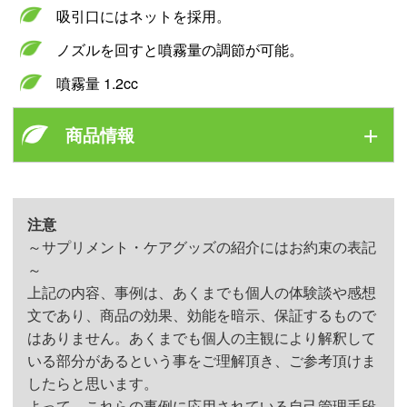
吸引口にはネットを採用。
ノズルを回すと噴霧量の調節が可能。
噴霧量 1.2cc
商品情報
内容量
注意
～サプリメント・ケアグッズの紹介にはお約束の表記
約500cc
～
上記の内容、事例は、あくまでも個人の体験談や感想
文であり、商品の効果、効能を暗示、保証するもので
材質
はありません。あくまでも個人の主観により解釈して
いる部分があるという事をご理解頂き、ご参考頂けま
PP、PE、LLDPE、SUS304、SUS316
したらと思います。
よって、これらの事例に応用されている自己管理手段