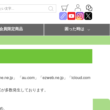
会員限定商品
困った時は
e.ne.jp」 「au.com」「ezweb.ne.jp」「icloud.com
案が多数発生しております。
ため、