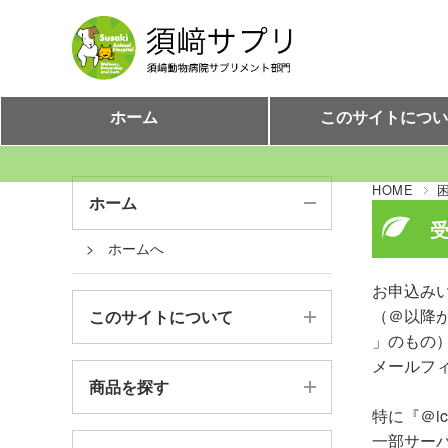
ホーム
このサイトにつ
HOME
ホーム
受
ホームへ
お申込み
（＠以降が「do
このサイトについて
」のもの
須崎サプリとは
メールフ
商品を探す
ご利用案内
特に『＠i
全商品から探す
一部サーバ