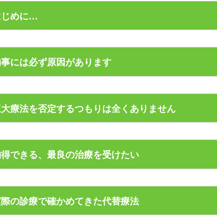
はじめに…
ちは、須崎動物病院の須崎です。
物事には必ず原因があります
で１０年間、犬・猫の食事を見直す、リンパマッサージを取り
の診療とは異なる選択肢を探している飼い主さん」のお手伝い
う「目に見える現象」は、原因無くして生じたりしません。
で、ペットの手作り食本は１０種程、出版させていただきまし
三大療法を否定するつもりは全くありません
因があります。その原因を探り、排除した結果
縁で、日本全国から「諦めたくない飼い主さん」達の診療依頼
見える現象」が落ち着くなら理解できますが、原因を排除せず
外の選択肢はないか?」
取り除いたり、化学療法や放射線療法で小さくしても、原因が
以外の選択肢はないか?」
ん、私は癌の三大療法（手術療法、化学療法、放射線療法）を
早かれ「再発」するのは、仕方のないことかもしれません。
何か方法はないか?」
納得できる、最良の治療を受けたい
法のお陰で治った子も世の中にはいます。
前例のないこと」ばかりを求められ、それに応えるべく、様々
、その三大療法をもってしても改善しきれなかった子達がいる
とも三大療法は万能ではないといえるのではないでしょうか？
この１０年、熱心な飼い主様方に鍛えられ、育てていただきま
わが子が「がん」と診断されたとき、飼い主さんの不安は筆舌
で現在は、目の前に横たわる原因不明の体調不良の子に対して
実際の診療で確かめてきた代替療法
告までされて、数日間泣き続けた飼い主さんも珍しくありませ
く飼い主さんとしては、