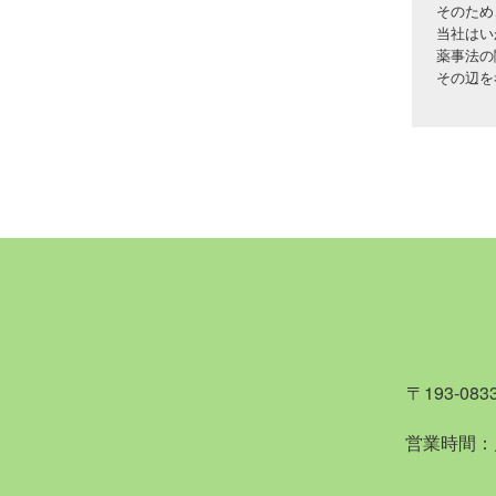
・素材
そのため
採用す
・ごは
・副交
当社はい
新
・粘膜
薬事法の
・個々
・腸粘
オ
その辺を
・免疫
・具だ
・大量
症
・ごは
・免疫
・
免
ご
・食べ
単体で
などです
・交感
・
免
腸を元
逆にこの
５
・
免
「トンデ
この様に
毒出し
もちろん
・悪性
・
免
ります。
・乳腺
体温を
・肥満
・
免
「今は元
〒193-0
植物に
・
免
６
営業時間：
感染予
・断脚
・
免