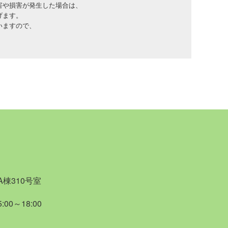
害や損害が発生した場合は、
げます。
いますので、
方
まい、他に何か方法はないかとお探しの方
お考えの方には
とをおすすめいたします。
私の著書の中で最も少ない本です。
であったように、初版をもって絶版になる可能性もあ
いう方は、お早めにご注文ください。
棟310号室
00～18:00