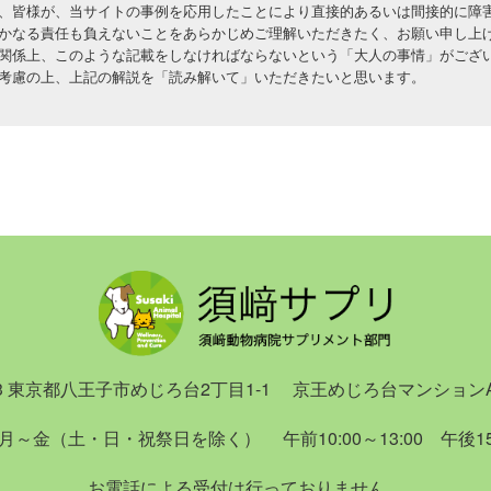
と調理法で免疫力に差をつける
、皆様が、当サイトの事例を応用したことにより直接的あるいは間接的に障
るしないをご決断いただけますよう、お願い申し上げます。
んを食べると「がん」になるって本当！？
感神経を優位にする食品
かなる責任も負えないことをあらかじめご理解いただきたく、お願い申し上
しい「何か」をお探しの方
を強化して、感染しても発症しない体づくりを
関係上、このような記載をしなければならないという「大人の事情」がござ
の身体にあった食べ方
膜を強化する食事を
ーダーメイド医療にご興味のある方
考慮の上、上記の解説を「読み解いて」いただきたいと思います。
力維持→腸内環境を整える
くさんおじやが基本です
食い、一品主義などは逆効果
状を単に抑えるのではなく、原因追求型の医療にご興味のある
ん作りで心がけたいポイント
力がアップする食べ物
疫力をアップする食材
家族やご友人を三大療法を駆使したにもかかわらず亡くしてし
物、自律神経、免疫の関係
多くの栄養素。元気回復の決め手！
全体食品
。
神経を刺激するＮＧ食材
疫力をアップする食材
気にして副交感神経に効く
発酵食品
本は、西洋医学、とりわけ「三大療法」がベストな治療法だと
章 「進行がん」が治った！元気になった！
疫力をアップする食材
モ本」と思われても仕方のない内容ですので、購入されないこ
、かなり個性の強い本ですので、印刷された部数はここ最近の
などの免疫力アップ効果が満載
食物繊維
、反響によっては増刷されるかもしれませんが、老犬本がそう
リンパ腫を克服しました
疫力をアップする食材
腫瘍を克服しました
高めて、血行を促進する
体を温める食品
細胞腫を克服しました
疫力をアップする食材
気だけれど、将来何か合ったときのために準備しておこう」と
833 東京都八王子市めじろ台2丁目1-1
京王めじろ台マンションA
含まれる、強い抗酸化力を持つ成分
ファイトケミカル
疫力をアップする食材
章 医師からのこんな宣告に悩んでます
月～金（土・日・祝祭日を除く）
午前10:00～13:00 午後15:
防、デトックスに力を発揮する
粘膜を強くする食品
しないと死ぬと言われて悩んでいます
疫力をアップする食材
お電話による受付は行っておりません。