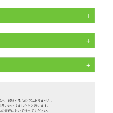
ってきた飼い主さん達と須崎が
せていただきました。
ないものもあります。
つや二つではありませんでした。
。
性に大きく影響されます。
された上で運用されたものです。
いかとのご依頼をいただき、
おりますので、
しれません。
てはまらないかもしれません。
メしておりませんし、
暗示、保証するものではありません。
参考いただけましたらと思います。
の上、
人の責任において行ってください。