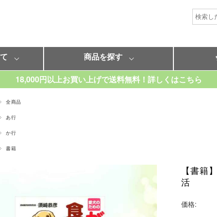
いて
商品を探す
18,000円以上お買い上げで送料無料！詳しくはこちら
全商品
あ行
か行
書籍
【書籍
活
価格: