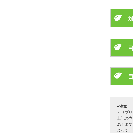
ど
この本
可
ど
一つ一
納
ど
もちろ
そ
何
がんに
しかし
この様な
を一つ一
皆さん、
問題解
免
しかし、
もちろん
この本
まだまだ
あ
※この
は
目
しかし、
代
この度、
・「が
ホ
・「が
私も実
この本は
４
・がん
実
ひょっと
この書
ですから
・愛犬
■注意
柔
・毎日
～サプリ
ですか
上記の内
・食事
問
効果・
１
あくまで
・免疫
なにと
よって、
「