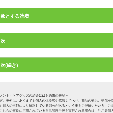
んな原因が
では、実際の診療で、愛犬の癌と向き合い、悩みながら共に闘
能な限り最良の治療を受けたい
こに
対象とする読者
つ真剣に確かめてきた「三大療法以外の選択肢」について書か
得できる治療を受けたい
のくらいあって
ん、これらの方法の中にはその効果が現代科学で証明されてい
もそもどんな治療法があるのか知りたい
をしたら排除出来るか？
ならないための育て方を知りたい方で
、全てとは申しませんが、奇跡的な改善につながった事実は一
想いは強いのですが、発見から治療開始まで猶予はありません
つ探る診療をある程度確立させていただきました。
目次
そのとき知りうるベストを尽くされます。
決能力の高さは、取り得る選択肢の数と、運用する人間の柔軟
疫力を高める食材・食事にご興味のある方
時に後悔することがあるのもまた事実です。
、まだまだ道半ばで、更に上を目指す気持ちでおります。
の内容が、あなた様の判断材料の一助になれば幸いです。
やれることはたくさんありますし、課題も山積みです。
りきたりの方法ではない方法にご興味のある方
本で書かれた内容は、獣医師と飼い主さんの間でじっくりと検討
じめに
次(続き)
１０年一区切りと申しましょうか、ここまでの経験をまとめな
替療法をお探しの方
愛犬のガンについて本を執筆させていただきました。
ん」は怖いものではなく、デトックスのサイン
メオパシーやフラワーレメディにご興味のある方
ん」は原因を取り除けば、自然と小さくなる
際の診療では、個々のケースで必要に応じてアレンジを加えて
、あまりにも通常のアプローチと異なります。
章 「がん体質」を変える食事とは
治療はその子に合わせて、原因究明を
際の診療で確かめてきた代替療法にご興味のある方
したら、ご家庭の方針によっては全くお役に立てない内容かも
籍に書かれていることが、そのままあなたの愛犬のケースに当
、この本は以下のような方にお読みいただきたい本です。
のがん治療のために、飼い主さんができること
軟性のある方
の食事が免疫力に差をつける
メント・ケアグッズの紹介にはお約束の表記～
ら、妄信的にこの本に書いてあることを採用することはオスス
容、事例は、あくまでも個人の体験談や感想文であり、商品の効果、効能を
と免疫の話
題解決力の高い方
結果については一切の保証、お約束が出来ません。
章 「がん」が消えていく食事と生活
も個人の主観により解釈している部分があるという事をご理解いただき、ご
細胞の６割が腸に集中
ぞ、実際の治療におかれましては、担当獣医師と十分にご相談
これらの事例に応用されている自己管理手段を実行される場合は、利用者個
妙案」をお探しの方