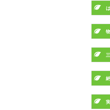
こんに
これま
「通常
癌とい
これま
必ず原
そのご
「目に
「薬以
手術で
「手術
もちろ
遅かれ
「他に
三大療
と、「
しかし
少なく
本当に
愛する
お陰様
余命宣
とにか