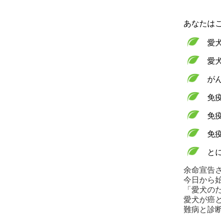
あなたは
愛
愛
が
免
免
免
と
余命宣告
今日から
「愛犬の
愛犬が癌
難病と診