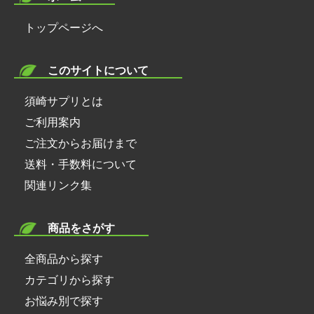
●ガン・腫瘍
●種実類 ＜スタミナ強化、免疫力強化＞
●ガン・腫瘍 ＜ビタミン・ミネラル、ＥＰＡ・ＤＨ
免疫力強化のためにビタミン、ミネラル。病原体対策
トップページへ
●果物類 ＜動脈硬化・生活習慣病予防＞
Ａ、食物繊維を摂る＞
に効果的なＥＰＡ、ＤＨＡ。
●乳製品 ＜骨・歯の強化、精神安定＞
●膀胱炎・尿結石症 ＜ビタミンＡ・Ｃ、ＥＰＡ・Ｄ
有害物質を排出する食物繊維。
●玄米 ＜ガン抑制・老化防止＞
このサイトについて
ＨＡを摂る＞
●穀類 ＜体力増強、疲労回復＞
●消化器系疾患・腸炎 ＜ビタミンＡ・Ｕ、食物繊維
●膀胱炎・尿結石症
須崎サプリとは
●植物性油 ＜コレステロール低下＞
を摂る＞
病原体の侵入を防ぐビタミンＡ。膀胱の粘膜を強化す
ご利用案内
●肝臓病 ＜良質のたんぱく質を摂る＞
るビタミンＣ。免疫機能を助けるＥＰＡ、ＤＨＡ。
●腎臓病 ＜植物性たんぱく質、ＥＰＡ・ＤＨＡ、ア
第４章 効き目で探す栄養素事典
ご注文からお届けまで
スタキサンチンを摂る＞
●消化器系疾患・腸炎
送料・手数料について
●犬に必要な栄養素 ＜栄養の基本を再確認しよう＞
●肥満 ＜ビタミンＢ1・Ｂ2、クエン酸、食物繊維を
胃腸の粘膜を保護するビタミンＡ。粘膜を修復するビ
関連リンク集
●糖質 ＜元気のもとになるエネルギー＞
摂る＞
タミンＵ。腸内環境を良子にする食物繊維。
●脂質 ＜効率のよいエネルギーを供給＞
●関節炎 ＜たんぱく質、コンドロイチン、グルコサ
●たんぱく質 ＜体の大切な部分を作る主成分＞
商品をさがす
ミンを摂る＞
●肝臓病
●食物繊維 ＜腸内の有害物質の排出を促進＞
●糖尿病 ＜食物繊維を摂る＞
良質のたんぱく質で肝機能の再生を促進。
全商品から探す
●ビタミンＡ ＜目を守り免疫力を高める＞
●心臓病 ＜水溶性食物繊維、ＥＰＡを摂る＞
●ビタミンＣ ＜抗ガン・抗ストレスに働く＞
カテゴリから探す
●白内障 ＜ビタミンＣを摂る＞
●腎臓病
●ビタミンＤ ＜丈夫な骨作りの必須ビタミン＞
●外耳炎 ＜カリウム、たっぷりの水分を摂る＞
お悩み別で探す
たんぱく質の摂取制限に役立つ、植物性たんぱく質。
●ビタミンＥ ＜強い抗酸化作用で老化を防止＞