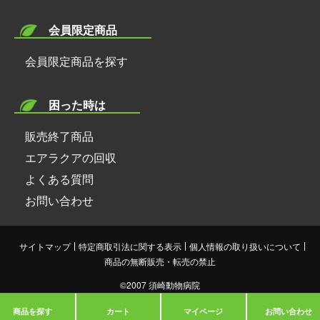
●ノミ・ダニ・外部寄生虫 ＜カリウム、たっぷりの
体内からの病原体排除に役立つＥＰＡ、ＤＨＡ。
●ビタミンＫ ＜血液を健康に保ち、骨を強化＞
水分を摂る＞
抗酸化物質アスタキサンチン。
会員限定商品
●ビタミンＢ1 ＜糖質の代謝を助け、疲労解消＞
●家庭でできる日常ケア ＜スレ、ショウガ湿布、マ
●ビタミンＢ2 ＜皮膚を保護し、成長を支える＞
ッサージ、ストレス緩和＞
●肥満
会員限定商品を探す
●ナイアシン ＜代謝を促進し、脳をサポート＞
エネルギー代謝を助けるビタミンＢ1、Ｂ2。ダイエッ
●パントテン酸 ＜副腎を刺激して、ストレス緩和＞
ト効果が期待できるクエン酸。
困った時は
●ビタミンＢ6 ＜たんぱく質・脂質の代謝を促進＞
余分な糖質や脂肪の排出を促す食物繊維。
●葉酸 ＜細胞の育成と造血作用に不可欠＞
販売終了商品
●ビタミンＢ12 ＜赤血球を合成して、貧血予防＞
●関節炎
エアラクアの回収
●ビオチン ＜皮膚の健康を守り、脱毛を防ぐ＞
必須アミノ酸をバランスよく含んだ動物性たんぱく
●コリン ＜動脈硬化や脂肪肝の予防に有効＞
よくある質問
質。関節が円滑に動くのをサポートするコンドロイチ
●カルシウム ＜骨・歯を作り、精神安定に効果＞
お問い合わせ
ン。
●リン ＜骨を形成し、神経伝達を補助＞
骨の修復を促すグルコサミン。
●マグネシウム ＜骨の成分となり、血圧を調整＞
サイトマップ
特定商取引法に関する表示
個人情報の取り扱いについて
●カリウム ＜体内のペーハーバランスを維持＞
●糖尿病
商品の無断販売・転売の禁止
●鉄 ＜ヘモグロビンの成分として必須＞
体内の老廃物を吸着して排泄を促す食物繊維。
●亜鉛 ＜皮膚を健康に保ち、発育を促進＞
©︎2007 須崎動物病院
●銅 ＜ヘモグロビンの生成をサポート＞
●心臓病
商品を探す
カート
マイページ
お問い合わせ