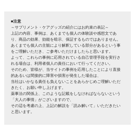
●本書の使い方
●具だくさんおじやが基本
第３章 体に効く食べもの栄養事典
●成犬
●手作りごはんで健康な体を取り戻す
■注意
(小型犬／約８ヶ月から１０歳 大型犬／約２歳か
●ドッグフードに含まれる成分 ＜ドッグフードの成
～サプリメント・ケアグッズの紹介にはお約束の表記～
●食べ物に関する誤解
ら６歳)
上記の内容、事例は、あくまでも個人の体験談や感想文であ
分を身近な食材に置き換え＞
食材早見表１群から３群を１：１：１でバランスよく
り、商品の効果、効能を暗示、保証するものではありません。
●鶏卵 ＜生活習慣病予防、老化防止＞
第１章 健康維持のための栄養事典
摂取。
あくまでも個人の主観により解釈している部分があるという事
●牛肉 ＜成長促進、貧血改善＞
をご理解いただき、ご参考いただけましたらと思います。
●鶏肉 ＜動脈硬化予防、肝機能強化＞
よって、これらの事例に応用されている自己管理手段を実行さ
●健康なときの食事が体を作る
●老犬
れる場合は、利用者個人の責任において行ってください。
●豚肉 ＜皮膚の健康維持、血行促進＞
●食事の量の目安は？
(小型犬／１０歳から１２歳 大型犬／約７歳から)
そのため、皆様が、当サイトの事例を応用したことにより直接
●レバー類 ＜肝機能強化、感染症予防＞
●手作り食への移行方法
免疫力や酵素反応を正常に保つビタミン、ミネラル
的あるいは間接的に障害や損害が発生した場合は、
●羊肉 ＜滋養強壮、貧血・冷え性の改善＞
●幼犬 ＜たんぱく質、カルシウム、ビタミンＤ・Ｅ
当社はいかなる責任も負えないことをあらかじめご理解いただ
●貝類 ＜疲労回復、コレステロール低下＞
きたく、お願い申し上げます。
を摂る＞
●運動量の多い犬
(アジリティドッグ)
薬事法の関係上、このような記載をしなければならないという
●アジ ＜老化防止、コレステロール除去＞
●母犬 ＜ビタミン、ミネラル、たんぱく質、カルシ
筋肉生成の主成分たんぱく質。抗ストレスで丈夫な体
「大人の事情」がございますので、
●イワシ ＜血栓予防、骨や歯の強化＞
ウムを摂る＞
を作るビタミンＡ、Ｂ6、Ｃ、Ｅ
その辺を考慮の上、上記の解説を「読み解いて」いただきたい
●カツオ ＜疲労回復、スタミナ強化＞
●成犬 ＜１群・２群・３群を１：１：１で摂る＞
と思います。
●シャケ ＜生活習慣病予防、骨や歯の強化＞
●老犬 ＜ビタミン、ミネラル、ビタミンＣ、β-グル
症状改善
●タラ ＜肝機能の改善・強化、ガン抑制＞
カンを摂る＞
●マグロ ＜老化防止、心臓病予防＞
●運動量の多い犬 ＜たんぱく質、ビタミンＡ・Ｂ6・