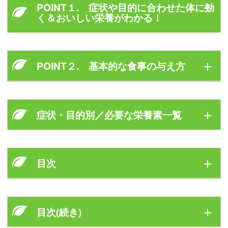
POINT１. 症状や目的に合わせた体に効
く＆おいしい栄養がわかる！
幼犬期から老犬期まで愛犬の生涯の食事をサポート。
POINT２. 基本的な食事の与え方
健康維持期から病気の際の療法食まで「食材早見表」
と「レシピ」でわかりやすく紹介します。
愛犬の隠れた病気を発見するチェックシート(Ｐ.６２)
手づくり食の全量の目安は犬の頭のハチ(耳の付け根
もご活用ください。
症状・目的別／必要な栄養素一覧
から上の大きさ)くらい。
我々が「食事摂取基準」どおりに１日３０品目を欠か
さずに食べなくても大丈夫なのと同じで、
いろんな食材を食べることを心がければ、栄養バラン
健康維持
目次
スが崩れることはありません。
●幼犬
(生後から５ヶ月)
人間の残りものや、冷蔵庫に残った食材でＯＫなので
体を作るたんぱく質、骨や歯の主成分カルシウム
す。
愛犬のための 症状・病気別栄養事典 ＣＯ
目次(続き)
ＮＴＥＮＴＳ
●母犬
(妊娠期から授乳期)
骨や歯の主成分カルシウム