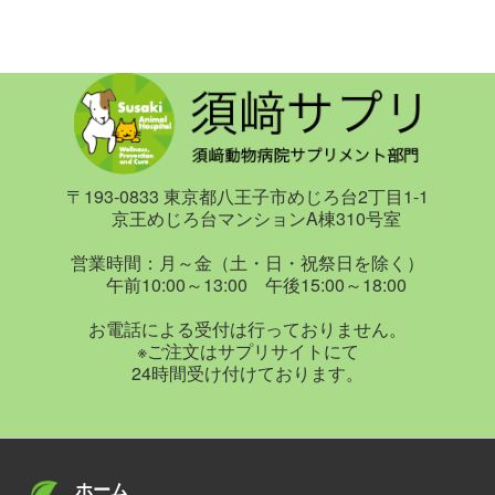
●口内炎
●煮干し、小魚 ＜骨・歯の強化、精神安定＞
Ｃ・Ｅを摂る＞
細菌に感染しないよう粘膜を強化するためのビタミン
●かぼちゃ ＜老化防止、感染症対策＞
●解毒が必要な犬 ＜タウリン、グルコシノレート、
Ａ。体全体の機能を強化するビタミンＢ群。
●カリフラワー ＜ガン予防、抗ストレス＞
たっぷりの水分を摂る＞
●キャベツ ＜抗かいよう、ガン予防＞
●食事ムラのある犬 ＜原因を究明することから始め
●細菌・ウイルス・真菌感染症
●ごぼう ＜腎機能強化、解毒促進＞
よう＞
粘膜を強化するためのビタミンＡ。抗酸化ビタミン、
●小松菜 ＜ガン抑制、解毒促進＞
ビタミンＣ。感染症を予防するＥＰＡ、ＤＨＡ。
●さつまいも ＜がん・生活習慣病予防＞
第２章 症状・病気別栄養事典
〒193-0833 東京都八王子市めじろ台2丁目1-1
●大根 ＜腎機能強化、整腸＞
京王めじろ台マンションA棟310号室
●排泄不良
●トマト ＜老化防止、ガン抑制＞
●病気のシグナル(警告)を見逃すな！
排泄を促すイヌリン、サポニン。肝機能を強化するタ
営業時間：月～金（土・日・祝祭日を除く）
●なす ＜夏バテ解消、高血圧予防＞
●食事療法について
ウリン。
午前10:00～13:00 午後15:00～18:00
●にんじん ＜動脈硬化、白内障予防＞
●食事だけでは治せない病気
抗酸化物質として知られるポリフェノールの一種であ
●ブロッコリー ＜ガン・生活習慣病予防＞
お電話による受付は行っておりません。
●口内炎・歯周病 ＜ビタミンＡ・Ｂ群を摂る＞
るアントシアニン。
※ご注文はサプリサイトにて
●ほうれんそう ＜貧血予防、白内障予防＞
●細菌・ウイルス・真菌感染症 ＜ビタミンＡ・Ｃ、
24時間受け付けております。
●山いも ＜疲労回復、高血圧予防＞
ＥＰＡ・ＤＨＡを摂る＞
●アトピー性皮膚炎・アレルギー性皮膚炎
●きのこ類 ＜ガン、生活習慣病予防＞
●排泄不良 ＜水溶性食物繊維イヌリン・サポニン、
抗酸化物質のグルタチオン。体内の病原体排除に役立
●豆類 ＜むくみ解消、スタミナ強化＞
タウリン、アントシアニンを摂る＞
つＥＰＡ、ＤＨＡ。肝機能を強化するタウリン。
●海藻類 ＜骨・歯の強化、甲状腺腫障害の改善＞
●アトピー性皮膚炎・アレルギー性皮膚炎 ＜グルタ
ホーム
●大豆製品 ＜老化・肥満防止＞
チオン、ＥＰＡ・ＤＨＡ、タウリンを摂る＞