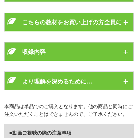
寒熱バランス
気血水とは？
こちらの教材をお買い上げの方全員に
気血水バランス
未病とは？
五行、五味、五性
病気とは？
薬膳の知識をより深め、正しく分かりやすく伝えられ
寒さ、温度、湿度、散歩、運動…寒い季節に飼い主さ
る伝道師になりましょう！
冬のおすすめ食材
中庸とは？
収録内容
んが気になっていて
聞きたいこと・悩んでいることのフレーズをピックア
逆に
陰陽のバランスとは？
ップ！
「なぜこの食材が冬に良いのか」
五行のバランスとは？
「冬に陰の気が最大となるのはどこか」
これに須崎先生が回答する
はじめに
「むくみ・貧血・冷え・風邪の対策に役立つ薬膳は何か」
より理解を深めるために…
そもそも東洋医学でいうところの「バランス
を確認しつつ学びます。
体質チェック三段階
「冬に飼い主さんが気になること一問一答集」
をプレ
を取る」の正確な意味は？
ゼント！（この教材の特典のみの
非売品
です！）
身体の寒熱バランスを整える
ですから、基礎編を学んだ皆さまが
薬膳が有効な病気、力不足な病気
ご自身の知識向上・確認のために役立たせることができる
人に正しく伝えることが必要なあなたへ、正確に、簡
本商品は単品でのご購入となります。他の商品と同時にご
身体の気血水バランスを整える
教材となっております。
潔に、ピンポイントに知識をお教えする虎の巻です。
なぜ本によって食材の食性・帰経が違うの
注文いただくことはできませんので、ご了承ください。
か？
身体の五行バランスを整える
そして、もう一つこの教材で学んでいただきたいことが
正しい知識、寄せられた質問を
「正しく、分かりやすく伝
陰陽五行説
■動画ご視聴の際の注意事項
理解できているかどうかの基準は
えられる人になる」
ことです。