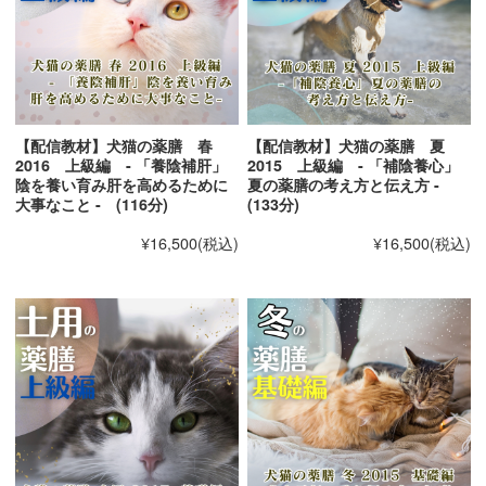
【配信教材】犬猫の薬膳 春
【配信教材】犬猫の薬膳 夏
2016 上級編 - 「養陰補肝」
2015 上級編 - 「補陰養心」
陰を養い育み肝を高めるために
夏の薬膳の考え方と伝え方 -
大事なこと - (116分)
(133分)
¥16,500
(税込)
¥16,500
(税込)