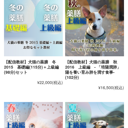
難しいことをいって、飼い主さんを混乱させたりする
ことなく
美味しく楽しく作って健康生活！をサポートできる人
材になって下さいね。
【配信教材】犬猫の薬膳 冬
【配信教材】犬猫の薬膳 秋
2015 基礎編(115分)＋上級編
2016 上級編 - 「培陽潤肺」
(98分)セット
陽を養い育み肺を潤す食事-
(102分)
¥22,000
(税込)
¥16,500
(税込)