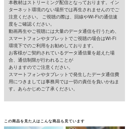
本教材はストリーミング配信となっております。イン
「人に教えられるかどうか」
です。
五味・五性
ターネット環境のない場所では再生されませんのでご
正しくきちんと理解している人は、大胆かつ分かりや
冬の特徴 - 冬に陰の気が最大になるのは五行
注意ください。 ご視聴の際は、回線やWi-Fiの通信速
すく解説することができます。
薬膳を理解するのに大事なことは？
ではどこか - 冬のオススメ食材、むくみ・貧
度をご確認ください。
基本的な考え方と冬を楽しみ、身体を作る食材。
血・冷え・風邪対策
動画再生やご視聴には大量のデータ通信を行うため、
知識があっても説明できるとは限りません。
基礎編と上級編のセットです。
スマートフォンやタブレットでご視聴の場合はWi-Fi
胃を健やかにする薬膳
自分の持つ知識をどのように伝えるかを学び、ご自分
別々に購入するよりもオトクになっています。
環境下でのご利用をお勧めしております。
へも知識を定着させてください。
お客様がご契約されているデータ通信量を超えた場
合、通信制限が行われることが
自信がないな・・・と思われた方は、こちらの教材を
ありますのでご注意ください。
ご活用ください！
スマートフォンやタブレットで発生したデータ通信費
用につきましては事務局では一切の責任を負いかねま
そして、あなたがお伝えする方の、不安や心配を少し
す。あらかじめご了承ください。
でも減らし
手作りご飯を自信を持って作れるようになれる情報を
提供してください。
薬膳とはなんなのか、どういう考え方に基いているの
この商品を見た人はこんな商品も見ています
か、